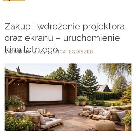
Zakup i wdrożenie projektora
oraz ekranu – uruchomienie
kina letniego
5 GRUDNIA, 2025
UNCATEGORIZED