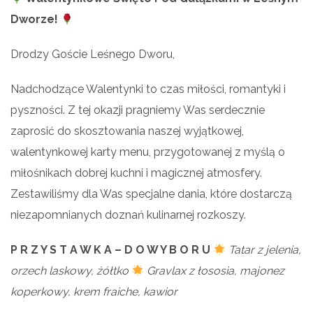
Dworze!
Drodzy Goście Leśnego Dworu,
Nadchodzące Walentynki to czas miłości, romantyki i
pyszności. Z tej okazji pragniemy Was serdecznie
zaprosić do skosztowania naszej wyjątkowej,
walentynkowej karty menu, przygotowanej z myślą o
miłośnikach dobrej kuchni i magicznej atmosfery.
Zestawiliśmy dla Was specjalne dania, które dostarczą
niezapomnianych doznań kulinarnej rozkoszy.
P R Z Y S T A W K A – D O W Y B O R U
Tatar z jelenia,
orzech laskowy, żółtko
Gravlax z łososia, majonez
koperkowy, krem fraiche, kawior