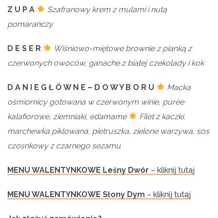
Z U P A
Szafranowy krem z mulami i nutą
pomarańczy
D E S E R
Wiśniowo-miętowe brownie z pianką z
czerwonych owoców, ganache z białej czekolady i kok
D A N I E G Ł Ó W N E – D O W Y B O R U
Macka
ośmiornicy gotowana w czerwonym winie, purée
kalafiorowe, ziemniaki, edamame
Filet z kaczki,
marchewka piklowana, pietruszka, zielone warzywa, sos
czosnkowy z czarnego sezamu
MENU WALENTYNKOWE Leśny Dwór
– kliknij tutaj
MENU WALENTYNKOWE Słony Dym
– kliknij tutaj