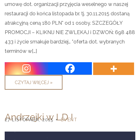
umowę dot. organizacji przyjęcia weselnego w naszej
restauracji do końca listopada br. tj. 30.11.2015 dostaną
atrakcyjną ceną 180 PLN* od 1 osoby. SZCZEGÓŁY
PROMOCJI – KLIKNIJ NIE ZWLEKAJ i DZWOŃ: 698 488
433 i życie smakuje bardziej… *oferta dot. wybranych
terminów w[…]
CZYTAJ WIĘCEJ »
Andrzejki w LD !
27 LISTOPADA, 2015
EVENT