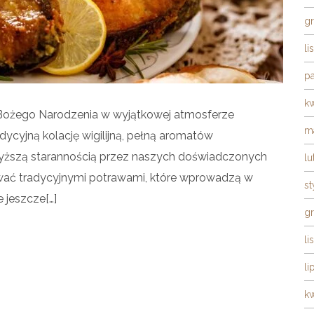
g
li
pa
k
Bożego Narodzenia w wyjątkowej atmosferze
m
ycyjną kolację wigilijną, pełną aromatów
yższą starannością przez naszych doświadczonych
lu
wać tradycyjnymi potrawami, które wprowadzą w
s
e jeszcze[…]
g
li
li
k