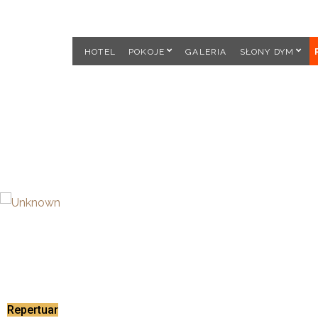
HOTEL
POKOJE
GALERIA
SŁONY DYM
Repertuar