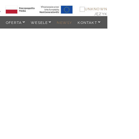
JĘZYK
OFERTA
WESELE
NEWSY
KONTAKT