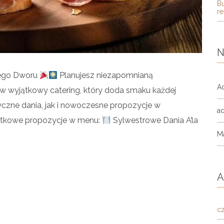
Bu
re
N
nego Dworu
Planujesz niezapomnianą
A
w wyjątkowy catering, który doda smaku każdej
czne dania, jak i nowoczesne propozycje w
a
tkowe propozycje w menu:
Sylwestrowe Dania A’la
M
A
c