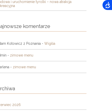
dowa i uruchomienie tyrolki – nowa atrakcja
kreacyjna
ajnowsze komentarze
dam Kotowicz z Poznania
-
Wigilia
dmin
-
zimowe menu
arlena
-
zimowe menu
rchiwa
zerwiec 2026