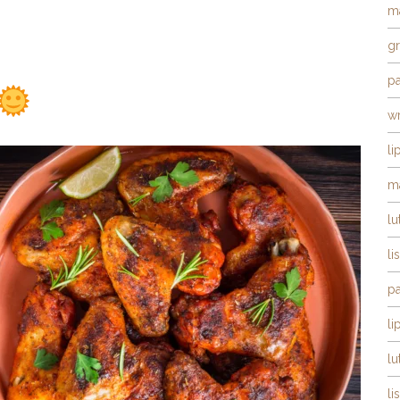
m
g
pa
w
li
m
lu
li
pa
li
lu
li