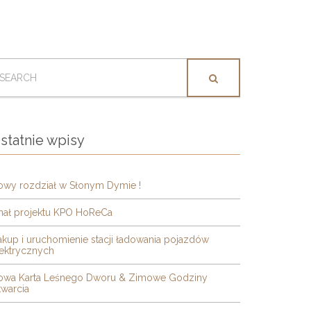
EARCH
OR:
statnie wpisy
owy rozdział w Słonym Dymie !
inał projektu KPO HoReCa
kup i uruchomienie stacji ładowania pojazdów
lektrycznych
owa Karta Leśnego Dworu & Zimowe Godziny
warcia