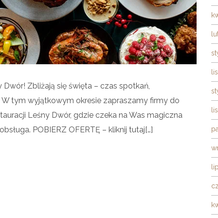
k
lu
s
li
Dwór! Zbliżają się święta – czas spotkań,
s
. W tym wyjątkowym okresie zapraszamy firmy do
li
stauracji Leśny Dwór, gdzie czeka na Was magiczna
obsługa. POBIERZ OFERTĘ – kliknij tutaj[…]
pa
w
li
c
k