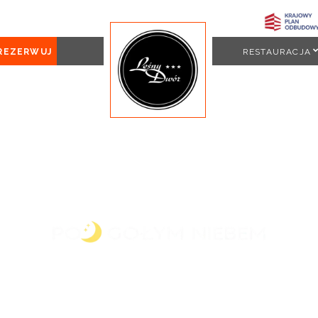
REZERWUJ
RESTAURACJA
Zapraszamy do kina letniego