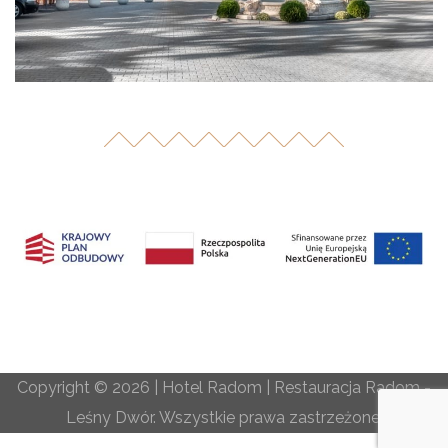
Copyright © 2026
| Hotel Radom
|
Restauracja Radom
-
Leśny Dwór. Wszystkie prawa zastrzeżone.